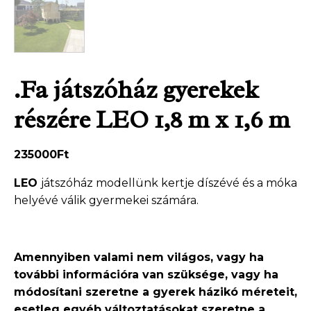
.Fa játszóház gyerekek
részére LEO 1,8 m x 1,6 m
235000
Ft
LEO
játszóház modellünk kertje díszévé és a móka
helyévé válik gyermekei számára.
Amennyiben valami nem világos, vagy ha
további információra van szüksége, vagy ha
módosítani szeretne a gyerek házikó méreteit,
esetleg egyéb változtatásokat szeretne a