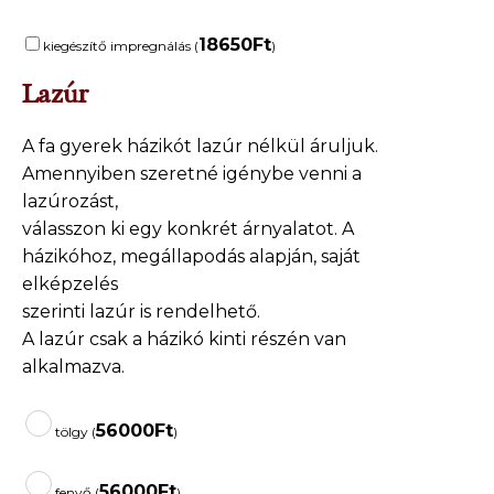
18650
Ft
kiegészítő impregnálás (
)
Lazúr
A fa gyerek házikót lazúr nélkül áruljuk.
Amennyiben szeretné igénybe venni a
lazúrozást,
válasszon ki egy konkrét árnyalatot. A
házikóhoz, megállapodás alapján, saját
elképzelés
szerinti lazúr is rendelhető.
A lazúr csak a házikó kinti részén van
alkalmazva.
56000
Ft
tölgy (
)
56000
Ft
fenyő (
)