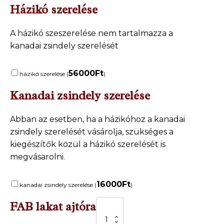
Házikó szerelése
A házikó szeszerelése nem tartalmazza a
kanadai zsindely szerelését
56000
Ft
házikó szerelése (
)
Kanadai zsindely szerelése
Abban az esetben, ha a házikóhoz a kanadai
zsindely szerelését vásárolja, szükséges a
kiegészítők közül a házikó szerelését is
megvásarolni.
16000
Ft
kanadai zsindely szerelése (
)
FAB lakat ajtóra
.Fa
játszóház