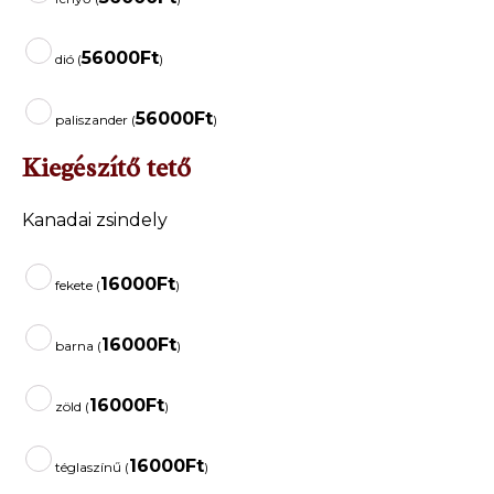
56000
Ft
dió (
)
56000
Ft
paliszander (
)
Kiegészítő tető
Kanadai zsindely
16000
Ft
fekete (
)
16000
Ft
barna (
)
16000
Ft
zöld (
)
16000
Ft
téglaszínű (
)