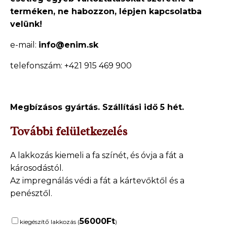
terméken, ne
habozzon, lépjen kapcsolatba
velünk!
e-mail:
info@enim.sk
telefonszám: +421 915 469 900
Megbízásos gyártás. Szállítási idő 5 hét.
További felületkezelés
A lakkozás kiemeli a fa színét, és óvja a fát a
károsodástól.
Az impregnálás védi a fát a kártevőktől és a
penésztől.
56000
Ft
kiegészítő lakkozás (
)