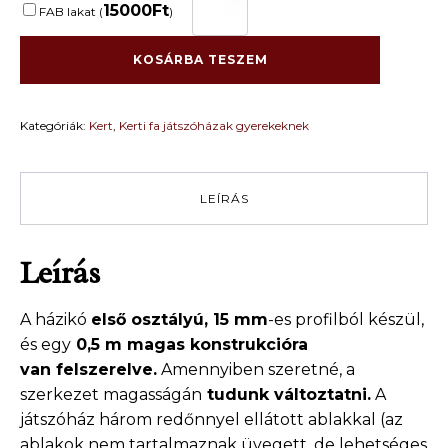
gyerekek
15000
Ft
FAB lakat (
)
részére
LEO
1,8
KOSÁRBA TESZEM
m
x
1,6
Kategóriák:
Kert
,
Kerti fa játszóházak gyerekeknek
m
mennyiség
LEÍRÁS
Leírás
A házikó
első osztályú, 15 mm
-es profilból készül,
és egy
0,5 m magas konstrukcióra
van
felszerelve.
Amennyiben szeretné, a
szerkezet magasságán
tudunk változtatni.
A
játszóház három redőnnyel ellátott ablakkal (az
ablakok nem tartalmaznak üvegett, de lehetséges