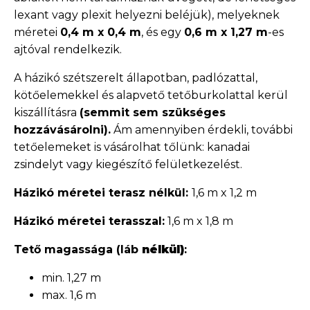
lexant vagy plexit helyezni beléjük), melyeknek
méretei
0,4 m x 0,4 m
, és egy
0,6 m x 1,27 m
-es
ajtóval rendelkezik.
A házikó szétszerelt állapotban, padlózattal,
kötőelemekkel és alapvető tetőburkolattal kerül
kiszállításra
(semmit sem szükséges
hozzávásárolni).
Ám amennyiben érdekli, további
tetőelemeket is vásárolhat tőlünk: kanadai
zsindelyt vagy kiegészítő felületkezelést.
Házikó méretei terasz nélkül:
1,6 m x 1,2 m
Házikó méretei terasszal:
1,6 m x 1,8 m
Tető magassága (láb
nélkül)
:
min. 1,27 m
max. 1,6 m