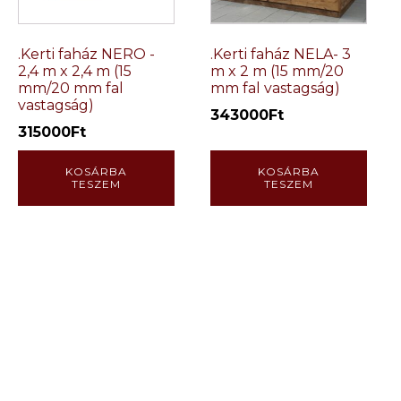
.Kerti faház NERO -
.Kerti faház NELA- 3
2,4 m x 2,4 m (15
m x 2 m (15 mm/20
mm/20 mm fal
mm fal vastagság)
vastagság)
343000
Ft
315000
Ft
KOSÁRBA
KOSÁRBA
TESZEM
TESZEM