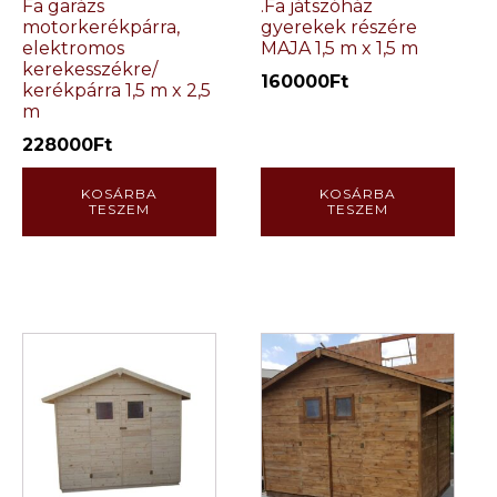
Fa garázs
.Fa játszóház
motorkerékpárra,
gyerekek részére
elektromos
MAJA 1,5 m x 1,5 m
kerekesszékre/
160000
Ft
kerékpárra 1,5 m x 2,5
m
228000
Ft
KOSÁRBA
KOSÁRBA
TESZEM
TESZEM