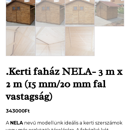
.Kerti faház NELA- 3 m x
2 m (15 mm/20 mm fal
vastagság)
343000
Ft
A
NELA
nevű modellünk ideális a kerti szerszámok