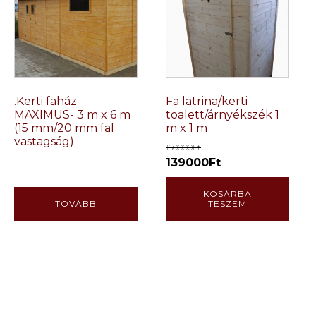
.Kerti faház
Fa latrina/kerti
MAXIMUS- 3 m x 6 m
toalett/árnyékszék 1
(15 mm/20 mm fal
m x 1 m
vastagság)
150000
Ft
Original
Current
139000
Ft
price
price
KOSÁRBA
was:
is:
TOVÁBB
TESZEM
150000Ft.
139000Ft.