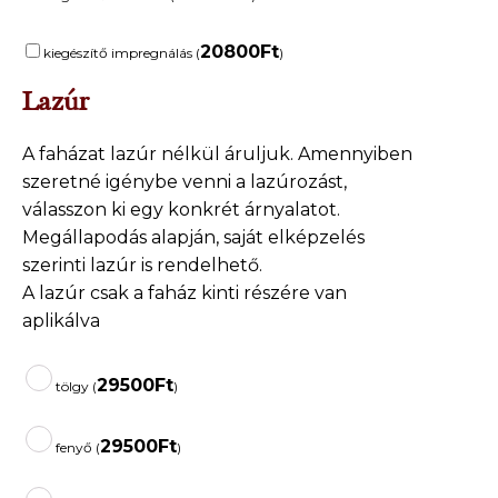
20800
Ft
kiegészítő impregnálás (
)
Lazúr
A faházat lazúr nélkül áruljuk. Amennyiben
szeretné igénybe venni a lazúrozást,
válasszon ki egy konkrét árnyalatot.
Megállapodás alapján, saját elképzelés
szerinti lazúr is rendelhető.
A lazúr csak a faház kinti részére van
aplikálva
29500
Ft
tölgy (
)
29500
Ft
fenyő (
)