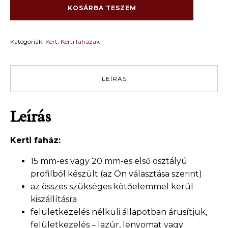
x
KOSÁRBA TESZEM
2
m
(15
Kategóriák:
Kert
,
Kerti faházak
mm/20
mm
fal
vastagság)
LEÍRÁS
mennyiség
Leírás
Kerti faház:
15 mm-es vagy 20 mm-es első osztályú
profilból készült (az Ön választása szerint)
az összes szükséges kötőelemmel kerül
kiszállításra
felületkezelés nélküli állapotban árusítjuk,
felületkezelés – lazúr, lenyomat vagy