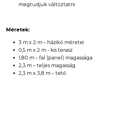
megtudjuk változtatni
Méretek:
3 m x 2 m – házikó méretei
0,5 m x 2 m - kis terasz
1,80 m – fal (panel) magassága
2,3 m – teljes magasság
2,3 m x 3,8 m – tető