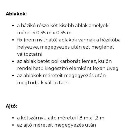
Ablakok:
a házikó része két kisebb ablak amelyek
méretei 0,35 m x 0,35 m
fix (nem nyitható) ablakok vannak a házikóba
helyezve, megegyezés után ezt meglehet
változtatni
az ablak betét polikarbonát lemez, külön
rendelhető kiegészítő elemként lexan üveg
az ablakok méreteit megegyezés után
megtudjuk változtatni
Ajtó:
a kétszárnyú ajtó méretei 1,8 m x 1,2 m
az ajtó méreteit megegyezés után