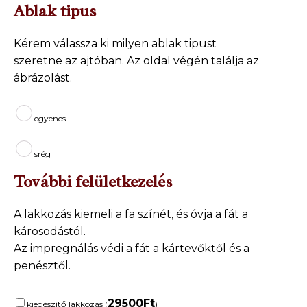
Ablak tipus
Kérem válassza ki milyen ablak tipust
szeretne az ajtóban. Az oldal végén találja az
ábrázolást.
egyenes
srég
További felületkezelés
A lakkozás kiemeli a fa színét, és óvja a fát a
károsodástól.
Az impregnálás védi a fát a kártevőktől és a
penésztől.
29500
Ft
kiegészítő lakkozás (
)