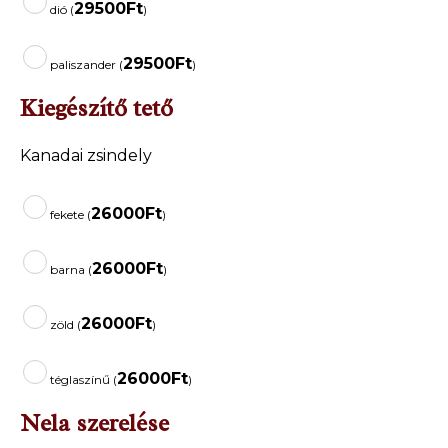
29500
Ft
dió (
)
29500
Ft
paliszander (
)
Kiegészítő tető
Kanadai zsindely
26000
Ft
fekete (
)
26000
Ft
barna (
)
26000
Ft
zöld (
)
26000
Ft
téglaszínű (
)
Nela szerelése