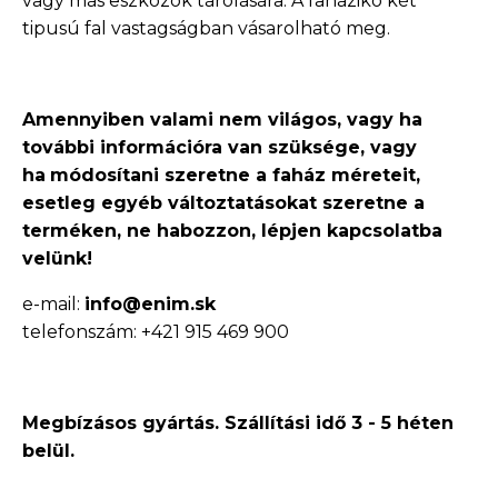
vagy más eszközök tárolására. A faházikó két
tipusú fal vastagságban vásarolható meg.
Amennyiben valami nem világos, vagy ha
további információra van szüksége, vagy
ha
módosítani szeretne a faház méreteit,
esetleg egyéb változtatásokat szeretne a
terméken, ne
habozzon, lépjen kapcsolatba
velünk!
e-mail:
info@enim.sk
telefonszám: +421 915 469 900
Megbízásos gyártás. Szállítási idő 3 - 5 héten
belül.