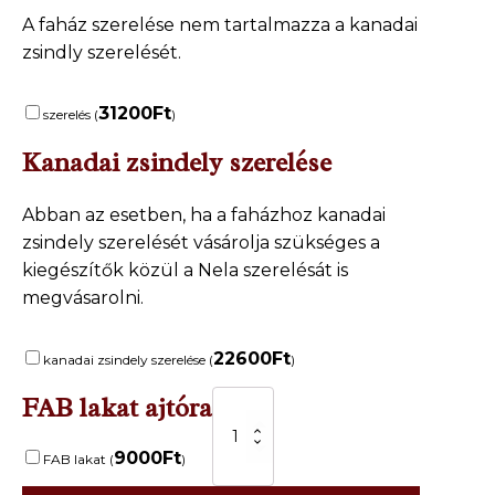
A faház szerelése nem tartalmazza a kanadai
zsindly szerelését.
31200
Ft
szerelés (
)
Kanadai zsindely szerelése
Abban az esetben, ha a faházhoz kanadai
zsindely szerelését vásárolja szükséges a
kiegészítők közül a Nela szerelésát is
megvásarolni.
22600
Ft
kanadai zsindely szerelése (
)
FAB lakat ajtóra
.Kerti
faház
NELA-
9000
Ft
FAB lakat (
)
3
m