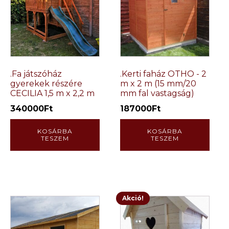
.Fa játszóház
.Kerti faház OTHO - 2
gyerekek részére
m x 2 m (15 mm/20
CECILIA 1,5 m x 2,2 m
mm fal vastagság)
340000
Ft
187000
Ft
KOSÁRBA
KOSÁRBA
TESZEM
TESZEM
Akció!