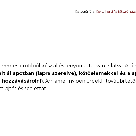
x
2,4
Kategóriák:
Kert
,
Kerti fa játszóhá
m
menn
 mm-es profilból készül és lenyomattal van ellátva. A 
lt állapotban (lapra szerelve), kötőelemekkel és ala
 hozzávásárolni)
. Ám amennyiben érdekli, további tető
, ajtót és spalettát.