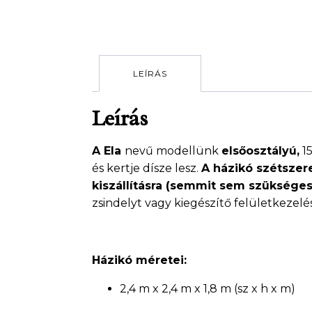
LEÍRÁS
Leírás
A Ela
nevű modellünk
elsőosztályú,
15
és kertje dísze lesz.
A házikó szétszere
kiszállításra (semmit sem szükséges
zsindelyt vagy kiegészítő felületkezelést
Házikó méretei:
2,4 m x 2,4 m x 1,8 m (sz x h x m)