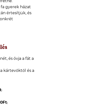
eretne.
fa gyerek házat
án értesítjük, és
onkrét
lés
nét, és óvja a fát a
 a kártevőktől és a
t
)
00
Ft
)