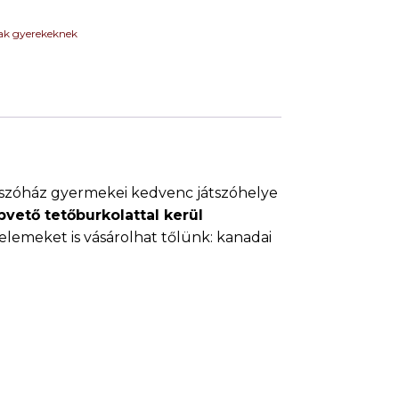
zak gyerekeknek
yiség
játszóház gyermekei kedvenc játszóhelye
pvető tetőburkolattal kerül
elemeket is vásárolhat tőlünk: kanadai