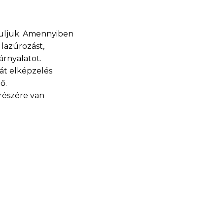
ruljuk. Amennyiben
 lazúrozást,
árnyalatot.
ját elképzelés
ő.
 részére van