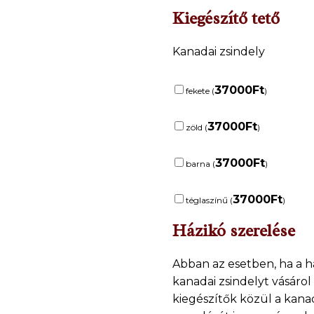
Kiegészítő tető
Kanadai zsindely
37000
Ft
fekete (
)
37000
Ft
zöld (
)
37000
Ft
barna (
)
37000
Ft
téglaszínű (
)
Házikó szerelése
Abban az esetben, ha a h
kanadai zsindelyt vásárol
kiegészítők közül a kanad