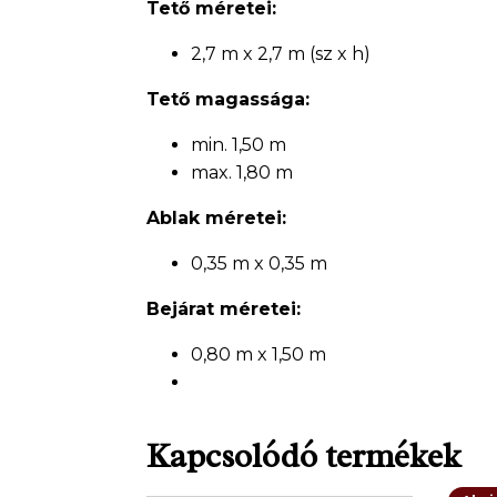
Tető méretei:
2,7 m x 2,7 m (sz x h)
Tető magassága:
min. 1,50 m
max. 1,80 m
Ablak méretei:
0,35 m x 0,35 m
Bejárat méretei:
0,80 m x 1,50 m
Kapcsolódó termékek