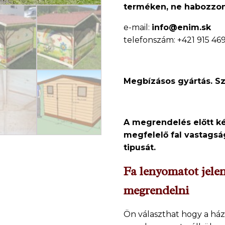
terméken, ne
habozzon,
e-mail:
info@enim.sk
telefonszám: +421 915 46
Megbízásos gyártás. Szál
A megrendelés előtt k
megfelelő fal vastagság
tipusát.
Fa lenyomatot jele
megrendelni
Ön választhat hogy a ház