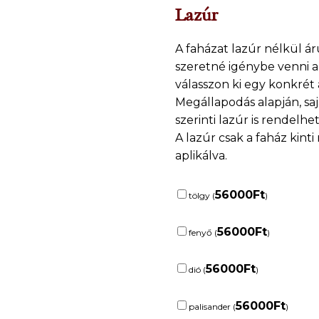
Lazúr
A faházat lazúr nélkül á
szeretné igénybe venni a
válasszon ki egy konkrét 
Megállapodás alapján, sa
szerinti lazúr is rendelhet
A lazúr csak a faház kinti
aplikálva.
56000
Ft
tölgy (
)
56000
Ft
fenyő (
)
56000
Ft
dió (
)
56000
Ft
palisander (
)