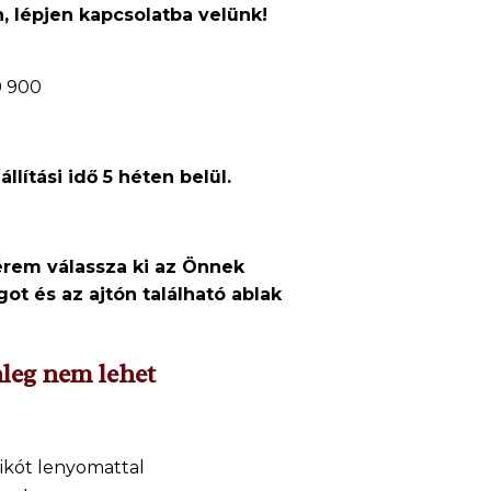
 lépjen kapcsolatba velünk!
9 900
lítási idő 5 héten belül.
érem válassza ki az Önnek
ot és az ajtón található ablak
nleg nem lehet
ikót lenyomattal