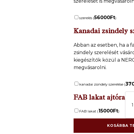
szerelését is megvásarolni
56000
Ft
szerelés (
)
Kanadai zsindely s
Abban az esetben, ha a 
zsindely szerelését vásár
kiegészítők közül a NERO
megvásarolni.
37
kanadai zsindely szerelése (
FAB lakat ajtóra
.Fa
játsz
gyer
15000
Ft
FAB lakat (
)
részé
Ela
2,4
KOSÁRBA T
m