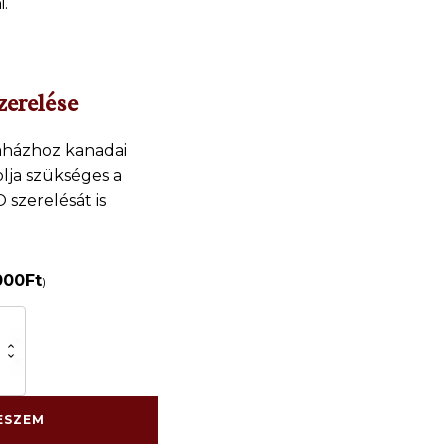
.
zerelése
faházhoz kanadai
olja szükséges a
 szerelésát is
000
Ft
)
óház
ekek
re
ESZEM