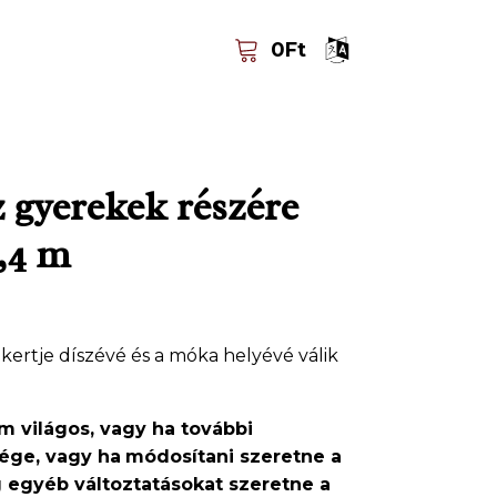
0
Ft
z gyerekek részére
2,4 m
kertje díszévé és a móka helyévé válik
 világos, vagy ha további
ége, vagy ha
módosítani szeretne a
g egyéb változtatásokat szeretne a