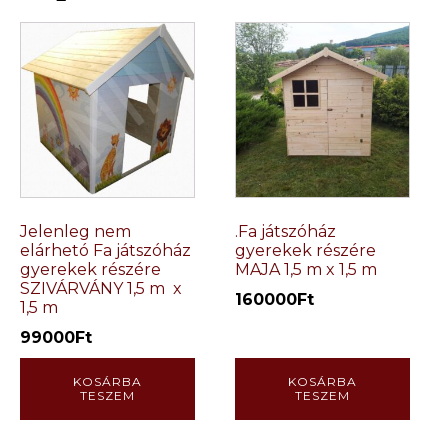
Jelenleg nem
.Fa játszóház
elárhetó Fa játszóház
gyerekek részére
gyerekek részére
MAJA 1,5 m x 1,5 m
SZIVÁRVÁNY 1,5 m x
160000
Ft
1,5 m
99000
Ft
KOSÁRBA
KOSÁRBA
TESZEM
TESZEM