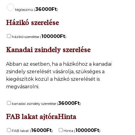
36000
Ft
téglaszinü (
)
Házikó szerelése
100000
Ft
házikó szerelése (
)
Kanadai zsindely szerelése
Abban az esetben, ha a házikóhoz a kanadai
zsindely szerelését vásárolja, szükséges a
kiegészítők közül a házikó szerelését is
megvásarolni.
36000
Ft
kanadai zsindely szerelése (
)
FAB lakat ajtóra
Hinta
16000
Ft
100000
Ft
FAB lakat (
)
Hinta (
)