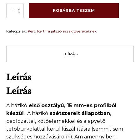
.Fa
KOSÁRBA TESZEM
játszóház
gyerekek
részére
Kategóriák:
Kert
,
Kerti fa játszóházak gyerekeknek
MÁRK-
emeletes
1,8
x
LEÍRÁS
2,2
m
mennyiség
Leírás
Leírás
A házikó
első osztályú, 15 mm-es profilból
készül
. A házikó
szétszerelt állapotban
,
padlózattal, kötőelemekkel és alapvető
tetőburkolattal kerül kiszállításra (semmit sem
szükséges hozzávásárolni). Ám amennyiben