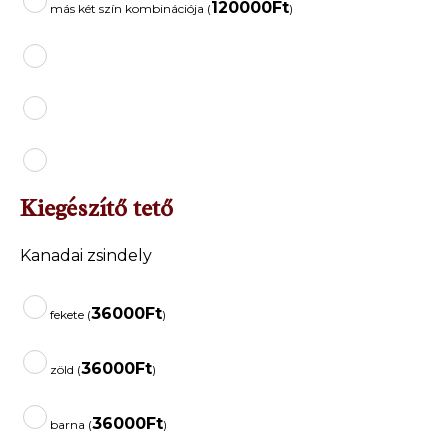
120000
Ft
más két szín kombinációja (
)
Kiegészítő tető
Kanadai zsindely
36000
Ft
fekete (
)
36000
Ft
zöld (
)
36000
Ft
barna (
)