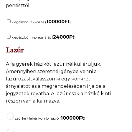
penésztől.
100000
Ft
kiegészítő lakkozás (
)
24000
Ft
kiegészítő impregnálás (
)
Lazúr
A fa gyerek házikót lazúr nélkül áruljuk.
Amennyiben szeretné igénybe venni a
lazúrozást, válasszon ki egy konkrét
árnyalatot és a megrendelésében írja be a
jegyzetek rovatba. A lazúr csak a házikó kinti
részén van alkalmazva.
100000
Ft
szürke / fehér kombináció (
)