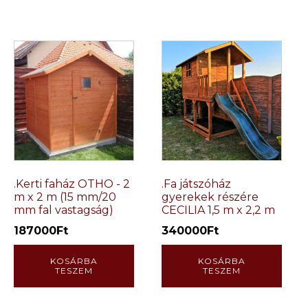
.Kerti faház OTHO - 2
.Fa játszóház
m x 2 m (15 mm/20
gyerekek részére
mm fal vastagság)
CECILIA 1,5 m x 2,2 m
187000
Ft
340000
Ft
KOSÁRBA
KOSÁRBA
TESZEM
TESZEM