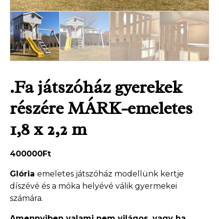
.Fa játszóház gyerekek
részére MÁRK-emeletes
1,8 x 2,2 m
400000
Ft
Glória
emeletes játszóház modellünk kertje
díszévé és a móka helyévé válik gyermekei
számára.
Amennyiben valami nem világos, vagy ha