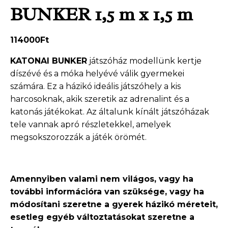
BUNKER 1,5 m x 1,5 m
114000
Ft
KATONAI BUNKER
játszóház modellünk kertje
díszévé és a móka helyévé válik gyermekei
számára. Ez a házikó ideális játszóhely a kis
harcosoknak, akik szeretik az adrenalint és a
katonás játékokat. Az általunk kínált játszóházak
tele vannak apró részletekkel, amelyek
megsokszorozzák a játék örömét.
Amennyiben valami nem világos, vagy ha
további információra van szüksége, vagy ha
módosítani szeretne a gyerek házikó méreteit,
esetleg egyéb változtatásokat szeretne a