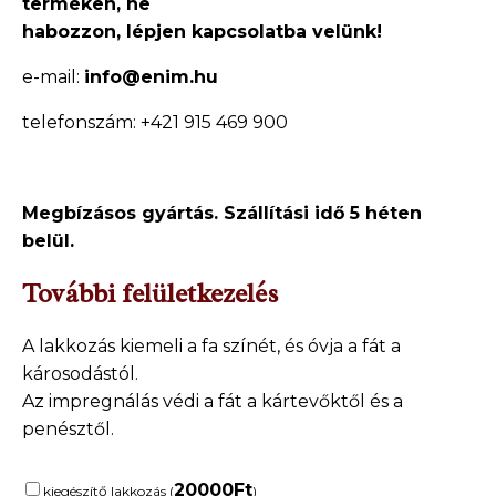
terméken, ne
habozzon, lépjen kapcsolatba velünk!
e-mail:
info@enim.hu
telefonszám: +421 915 469 900
Megbízásos gyártás. Szállítási idő 5 héten
belül.
További felületkezelés
A lakkozás kiemeli a fa színét, és óvja a fát a
károsodástól.
Az impregnálás védi a fát a kártevőktől és a
penésztől.
20000
Ft
kiegészítő lakkozás (
)