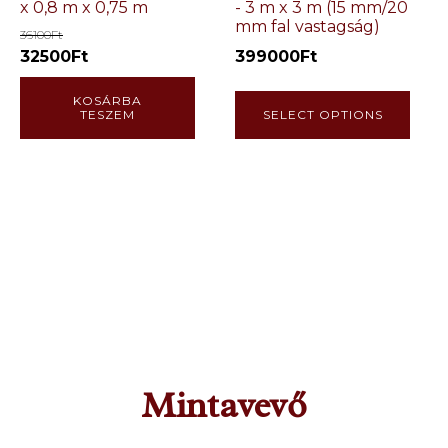
x 0,8 m x 0,75 m
- 3 m x 3 m (15 mm/20
mm fal vastagság)
36100
Ft
32500
Ft
399000
Ft
KOSÁRBA
TESZEM
SELECT OPTIONS
Mintavevő