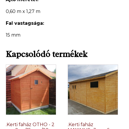
0,60 m x 1,27 m
Fal vastagsága:
15 mm
Kapcsolódó termékek
.Kerti faház OTHO - 2
.Kerti faház