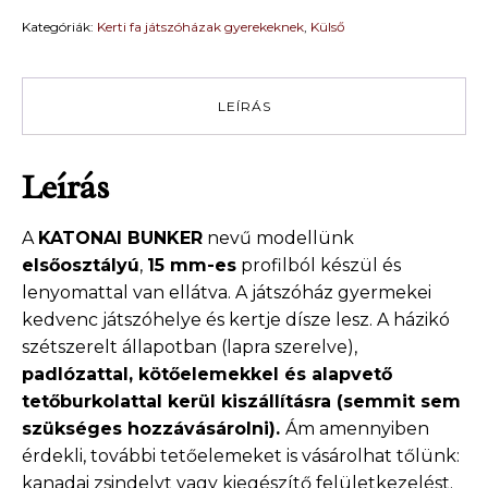
Fa
Kategóriák:
Kerti fa játszóházak gyerekeknek
,
Külső
játszóház
gyerekek
részére
KATONAI
LEÍRÁS
BUNKER
1,5
m
Leírás
x
1,5
m
A
KATONAI BUNKER
nevű modellünk
mennyiség
elsőosztályú
,
15 mm-es
profilból készül és
lenyomattal van ellátva. A játszóház gyermekei
kedvenc játszóhelye és kertje dísze lesz. A házikó
szétszerelt állapotban (lapra szerelve),
padlózattal, kötőelemekkel és alapvető
tetőburkolattal kerül
kiszállításra (semmit sem
szükséges hozzávásárolni).
Ám amennyiben
érdekli, további tetőelemeket is vásárolhat tőlünk:
kanadai zsindelyt vagy kiegészítő felületkezelést.