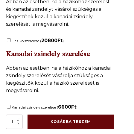
Abban az esetben, ha a házikóhoz szerelést
és kanadai zsindelyt vásárol szükséges a
kiegészítők közül a kanadai zsindely
szerelését is megvásarolni.
20800
Ft
Házikó szerelése (
)
Kanadai zsindely szerelése
Abban az esetben, ha a házikóhoz a kanadai
zsindely szerelését vásárolja szükséges a
kiegészítők közül a házikó szerelését is
megvásarolni.
6600
Ft
Kanadai zsindely szerelése (
)
Jelenleg
KOSÁRBA TESZEM
nem
elérhetó