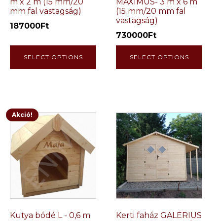
m x 2 m (15 mm/20
MAXIMUS- 3 m x 6 m
mm fal vastagság)
(15 mm/20 mm fal
vastagság)
187000
Ft
730000
Ft
SELECT OPTIONS
SELECT OPTIONS
Akció!
Kutya bódé L - 0,6 m
Kerti faház GALERIUS