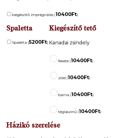
10400
Ft
kiegészítő impregnálás (
)
Spaletta
Kiegészítő tető
5200
Ft
Kanadai zsindely
Spaletta (
)
10400
Ft
fekete (
)
10400
Ft
zöld (
)
10400
Ft
barna (
)
10400
Ft
téglaszínű (
)
Házikó szerelése