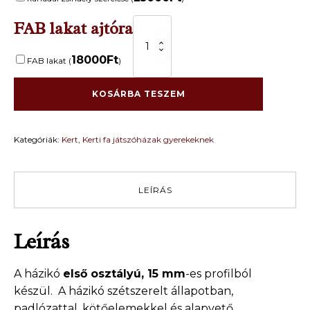
FAB lakat ajtóra
.Fa
játszóház
gyerekek
18000
Ft
FAB lakat (
)
részére
CECILIA
1,5
KOSÁRBA TESZEM
m
x
2,2
Kategóriák:
Kert
,
Kerti fa játszóházak gyerekeknek
m
mennyiség
LEÍRÁS
Leírás
A házikó
első osztályú, 15 mm
-es profilból
készül. A házikó szétszerelt állapotban,
padlózattal, kötőelemekkel és alapvető