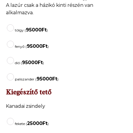
A lazúr csak a házikó kinti részén van
alkalmazva.
95000
Ft
tölgy (
)
95000
Ft
fenyő (
)
95000
Ft
dió (
)
95000
Ft
paliszander (
)
Kiegészítő tető
Kanadai zsindely
25000
Ft
fekete (
)