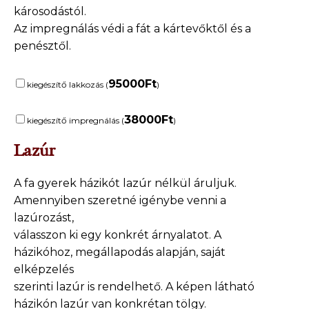
károsodástól.
Az impregnálás védi a fát a kártevőktől és a
penésztől.
95000
Ft
kiegészítő lakkozás (
)
38000
Ft
kiegészítő impregnálás (
)
Lazúr
A fa gyerek házikót lazúr nélkül áruljuk.
Amennyiben szeretné igénybe venni a
lazúrozást,
válasszon ki egy konkrét árnyalatot. A
házikóhoz, megállapodás alapján, saját
elképzelés
szerinti lazúr is rendelhető. A képen látható
házikón lazúr van konkrétan tölgy.