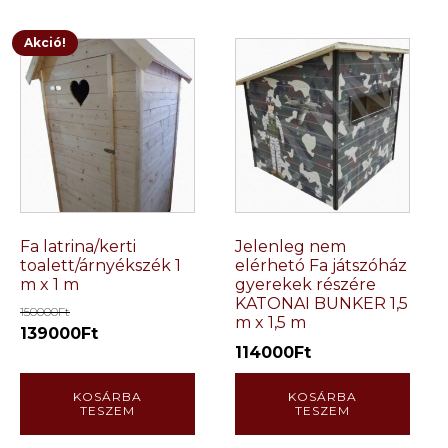
Akció!
Fa latrina/kerti
Jelenleg nem
toalett/árnyékszék 1
elérhetó Fa játszóház
m x 1 m
gyerekek részére
KATONAI BUNKER 1,5
150000
Ft
m x 1,5 m
139000
Ft
114000
Ft
KOSÁRBA
KOSÁRBA
TESZEM
TESZEM