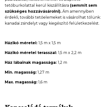
tetőburkolattal kerül kiszállításra
(semmit sem
szükséges hozzávásárolni).
Ám amennyiben
érdekli, további tetőelemeket is vásárolhat tőlünk:
kanadai zsindelyt vagy kiegészítő felületkezelést.
Házikó méretei:
1,5 m x 1,5 m
Házikó méretei terasszal:
1,5 m x 2,2 m
Ház lábainak magassága:
1,2 m
Min. magasság:
1,27 m
Max. magasság:
1,6 m