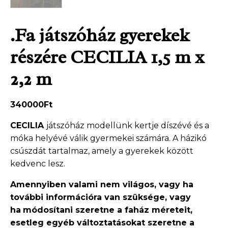
.Fa játszóház gyerekek
részére CECILIA 1,5 m x
2,2 m
340000
Ft
CECILIA
játszóház modellünk kertje díszévé és a
móka helyévé válik gyermekei számára. A házikó
csúszdát tartalmaz, amely a gyerekek között
kedvenc lesz.
Amennyiben valami nem világos, vagy ha
további információra van szüksége, vagy
ha
módosítani szeretne a faház méreteit,
esetleg egyéb változtatásokat szeretne a