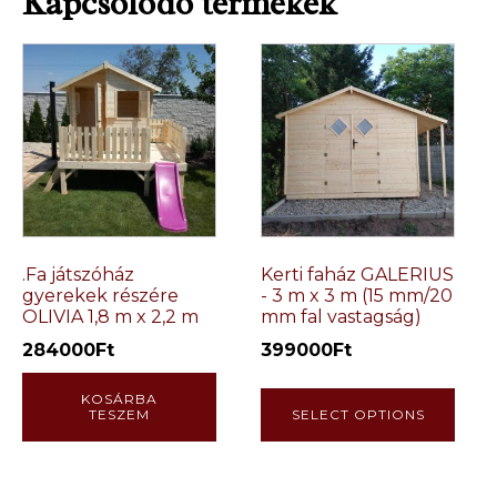
Kapcsolódó termékek
.Fa játszóház
Kerti faház GALERIUS
gyerekek részére
- 3 m x 3 m (15 mm/20
OLIVIA 1,8 m x 2,2 m
mm fal vastagság)
284000
Ft
399000
Ft
KOSÁRBA
TESZEM
SELECT OPTIONS