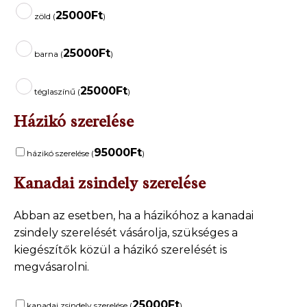
25000
Ft
zöld (
)
25000
Ft
barna (
)
25000
Ft
téglaszínű (
)
Házikó szerelése
95000
Ft
házikó szerelése (
)
Kanadai zsindely szerelése
Abban az esetben, ha a házikóhoz a kanadai
zsindely szerelését vásárolja, szükséges a
kiegészítők közül a házikó szerelését is
megvásarolni.
25000
Ft
kanadai zsindely szerelése (
)