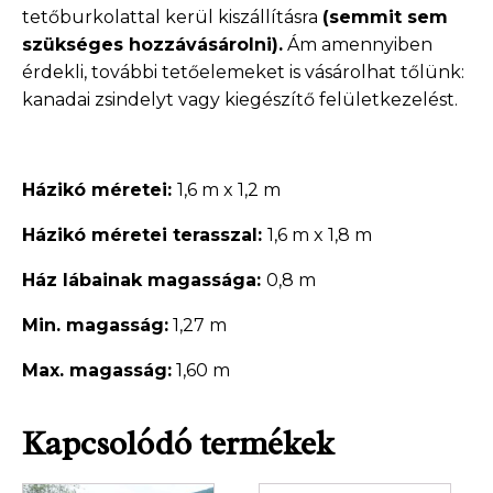
tetőburkolattal kerül kiszállításra
(semmit sem
szükséges hozzávásárolni).
Ám amennyiben
érdekli, további tetőelemeket is vásárolhat tőlünk:
kanadai zsindelyt vagy kiegészítő felületkezelést.
Házikó méretei:
1,6 m x 1,2 m
Házikó méretei terasszal:
1,6 m x 1,8 m
Ház lábainak magassága:
0,8 m
Min. magasság:
1,27 m
Max. magasság:
1,60 m
Kapcsolódó termékek