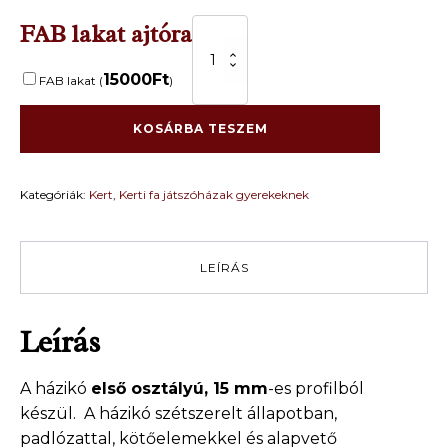
FAB lakat ajtóra
.Fa
játszóház
gyerekek
15000
Ft
FAB lakat (
)
részére
BRUNO
1,6
KOSÁRBA TESZEM
m
x
1,8
Kategóriák:
Kert
,
Kerti fa játszóházak gyerekeknek
m
mennyiség
LEÍRÁS
Leírás
A házikó
első osztályú, 15 mm
-es profilból
készül. A házikó szétszerelt állapotban,
padlózattal, kötőelemekkel és alapvető