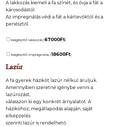
A lakkozás kiemeli a fa színét, és óvja a fát a
károsodástól.
Az impregnálás védi a fát a kártevőktől és a
penésztől.
67000
Ft
kiegészítő lakkozás (
)
18600
Ft
kiegészítő impregnálás (
)
Lazúr
A fa gyerek házikót lazúr nélkül áruljuk.
Amennyiben szeretné igénybe venni a
lazúrozást,
válasszon ki egy konkrét árnyalatot. A
házikóhoz, megállapodás alapján, saját
elképzelés
szerinti lazúr is rendelhető.