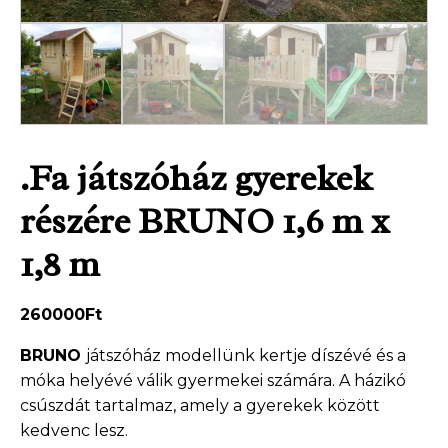
.Fa játszóház gyerekek
részére BRUNO 1,6 m x
1,8 m
260000
Ft
BRUNO
játszóház modellünk kertje díszévé és a
móka helyévé válik gyermekei számára. A házikó
csúszdát tartalmaz, amely a gyerekek között
kedvenc lesz.