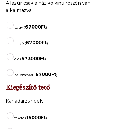
A lazúr csak a házikó kinti részén van
alkalmazva.
67000
Ft
tölgy (
)
67000
Ft
fenyő (
)
673000
Ft
dió (
)
67000
Ft
paliszander (
)
Kiegészítő tető
Kanadai zsindely
16000
Ft
fekete (
)