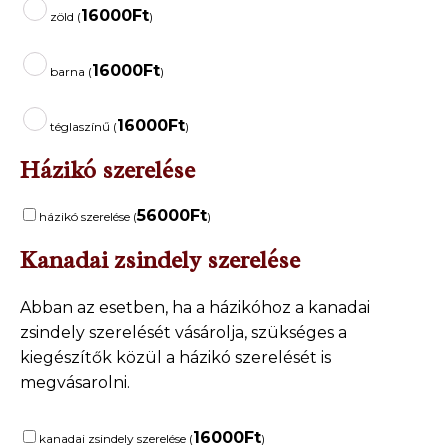
16000
Ft
zöld (
)
16000
Ft
barna (
)
16000
Ft
téglaszínű (
)
Házikó szerelése
56000
Ft
házikó szerelése (
)
Kanadai zsindely szerelése
Abban az esetben, ha a házikóhoz a kanadai
zsindely szerelését vásárolja, szükséges a
kiegészítők közül a házikó szerelését is
megvásarolni.
16000
Ft
kanadai zsindely szerelése (
)