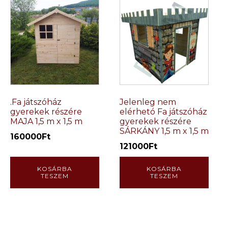
.Fa játszóház
Jelenleg nem
gyerekek részére
elérhetó Fa játszóház
MAJA 1,5 m x 1,5 m
gyerekek részére
SÁRKÁNY 1,5 m x 1,5 m
160000
Ft
121000
Ft
KOSÁRBA
KOSÁRBA
TESZEM
TESZEM