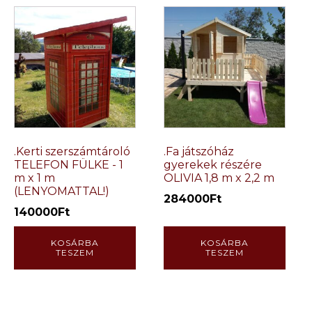
.Kerti szerszámtároló
.Fa játszóház
TELEFON FÜLKE - 1
gyerekek részére
m x 1 m
OLIVIA 1,8 m x 2,2 m
(LENYOMATTAL!)
284000
Ft
140000
Ft
KOSÁRBA
KOSÁRBA
TESZEM
TESZEM