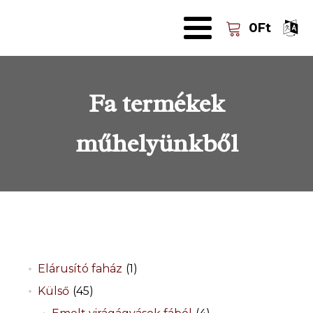
0
Ft
Fa termékek
műhelyünkből
Elárusító faház
(1)
Külső
(45)