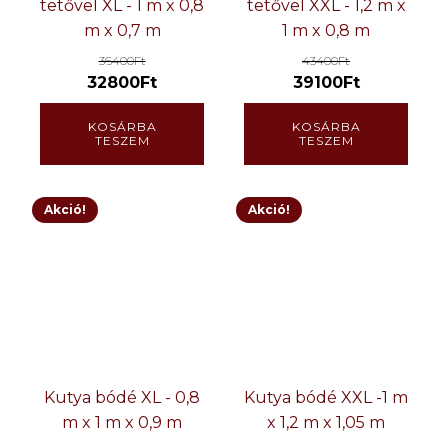
tetővel XL - 1 m x 0,8
tetővel XXL - 1,2 m x
m x 0,7 m
1 m x 0,8 m
36400
Ft
43400
Ft
32800
Ft
39100
Ft
KOSÁRBA
KOSÁRBA
TESZEM
TESZEM
Akció!
Akció!
Kutya bódé XL - 0,8
Kutya bódé XXL -1 m
m x 1 m x 0,9 m
x 1,2 m x 1,05 m