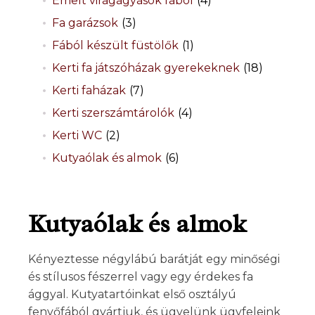
Emelt virágágyások fából
(4)
Fa garázsok
(3)
Fából készült füstölők
(1)
Kerti fa játszóházak gyerekeknek
(18)
Kerti faházak
(7)
Kerti szerszámtárolók
(4)
Kerti WC
(2)
Kutyaólak és almok
(6)
Kutyaólak és almok
Kényeztesse négylábú barátját egy minőségi
és stílusos fészerrel vagy egy érdekes fa
ággyal. Kutyatartóinkat első osztályú
fenyőfából gyártjuk, és ügyelünk ügyfeleink