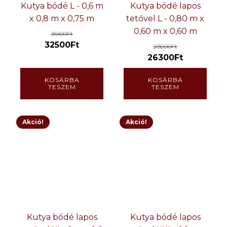
Kutya bódé L - 0,6 m
Kutya bódé lapos
x 0,8 m x 0,75 m
tetővel L - 0,80 m x
0,60 m x 0,60 m
36100
Ft
32500
Ft
29200
Ft
26300
Ft
KOSÁRBA
KOSÁRBA
TESZEM
TESZEM
Akció!
Akció!
Kutya bódé lapos
Kutya bódé lapos