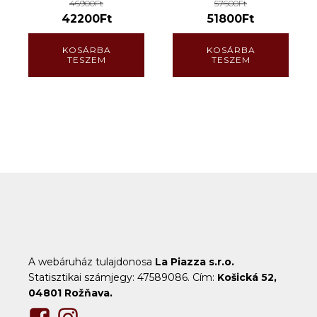
46900
Ft
57600
Ft
42200
Ft
51800
Ft
KOSÁRBA
KOSÁRBA
TESZEM
TESZEM
A webáruház tulajdonosa
La Piazza s.r.o.
Statisztikai számjegy: 47589086. Cím:
Košická 52,
04801 Rožňava.