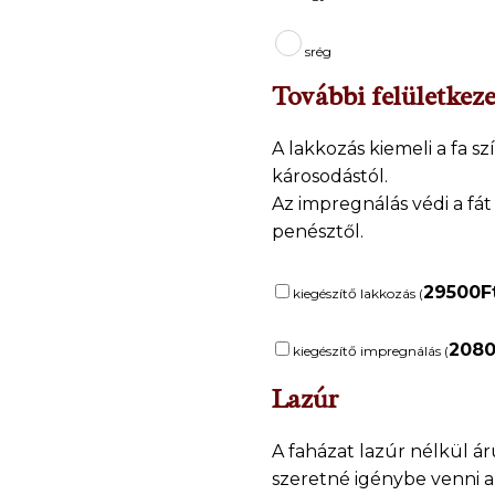
srég
További felületkeze
A lakkozás kiemeli a fa szí
károsodástól.
Az impregnálás védi a fát
penésztől.
29500
F
kiegészítő lakkozás (
208
kiegészítő impregnálás (
Lazúr
A faházat lazúr nélkül á
szeretné igénybe venni a