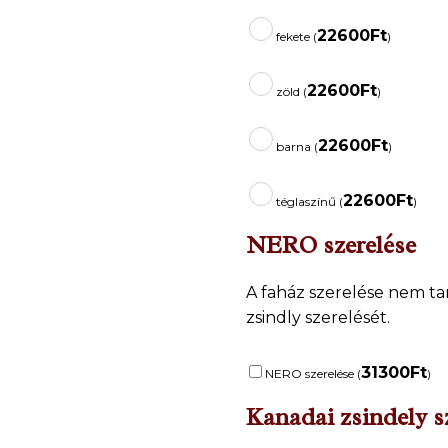
22600
Ft
fekete (
)
22600
Ft
zöld (
)
22600
Ft
barna (
)
22600
Ft
téglaszínű (
)
NERO szerelése
A faház szerelése nem ta
zsindly szerelését.
31300
Ft
NERO szerelése (
)
Kanadai zsindely s