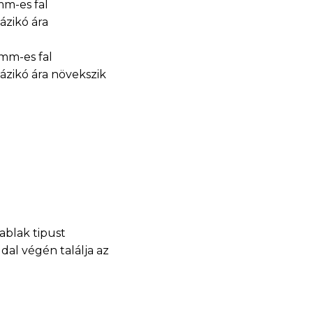
mm-es fal
ázikó ára
mm-es fal
házikó ára növekszik
ablak tipust
dal végén találja az