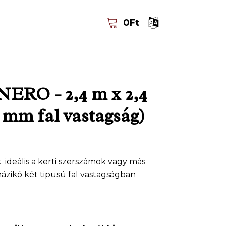
0
Ft
 NERO - 2,4 m x 2,4
mm fal vastagság)
deális a kerti szerszámok vagy más
házikó két tipusú fal vastagságban