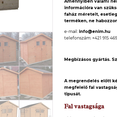
Amennyiben valami nem
információra van szüks
faház méreteit, esetle
terméken, ne
habozzon,
e-mail:
info@enim.hu
telefonszám: +421 915 46
Megbízásos gyártás. Szál
A megrendelés előtt k
megfelelő fal vastagság
tipusát.
Fal vastagsága