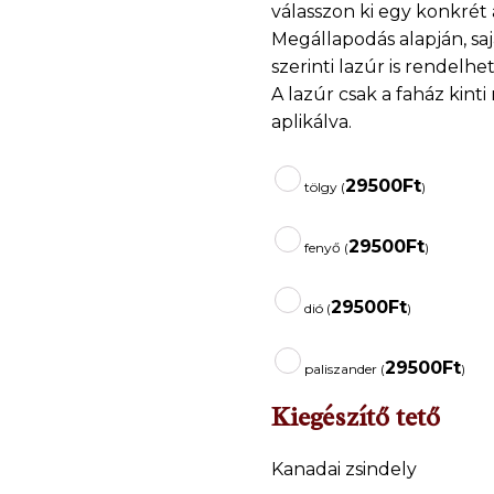
válasszon ki egy konkrét 
Megállapodás alapján, sa
szerinti lazúr is rendelhet
A lazúr csak a faház kinti
aplikálva.
29500
Ft
tölgy (
)
29500
Ft
fenyő (
)
29500
Ft
dió (
)
29500
Ft
paliszander (
)
Kiegészítő tető
Kanadai zsindely