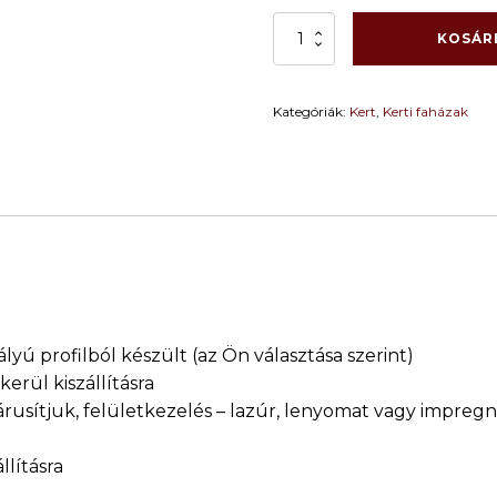
.Kerti
KOSÁR
faház
NERO
-
Kategóriák:
Kert
,
Kerti faházak
2,4
m
x
2,4
m
(15
mm/20
mm
fal
vastagság)
mennyiség
yú profilból készült (az Ön választása szerint)
erül kiszállításra
árusítjuk, felületkezelés – lazúr, lenyomat vagy impreg
llításra