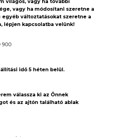
 világos, vagy ha további
ége, vagy ha
módosítani szeretne a
g egyéb változtatásokat szeretne a
 lépjen kapcsolatba velünk!
9 900
lítási idő 5 héten belül.
érem válassza ki az Önnek
ot és az ajtón található ablak