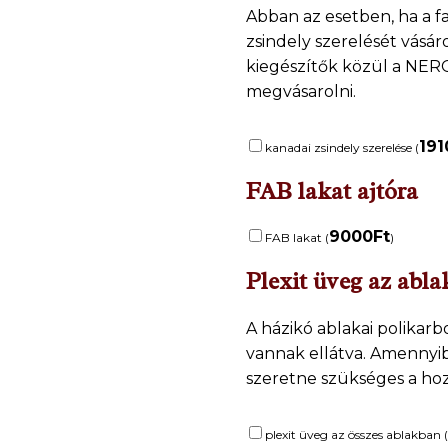
Abban az esetben, ha a 
zsindely szerelését vásár
kiegészítők közül a NERO
megvásarolni.
191
kanadai zsindely szerelése (
FAB lakat ajtóra
9000
Ft
FAB lakat (
)
Plexit üveg az abl
A házikó ablakai polikar
vannak ellátva. Amennyi
szeretne szükséges a hoz
plexit üveg az összes ablakban (