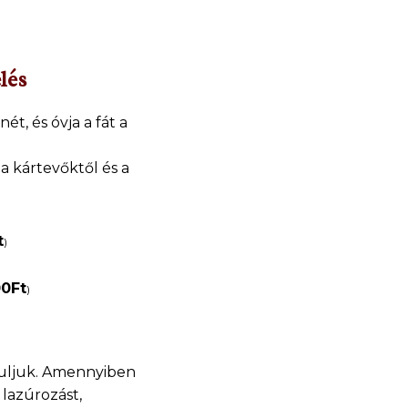
lés
nét, és óvja a fát a
 a kártevőktől és a
t
)
00
Ft
)
ruljuk. Amennyiben
 lazúrozást,