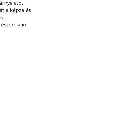
árnyalatot.
ját elképzelés
ő.
 részére van