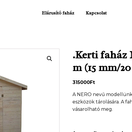
Elárusító faház
Kapcsolat
.Kerti faház
m (15 mm/20 
315000
Ft
A NERO nevű modellünk i
eszközök tárolására. A fa
vásarolható meg.