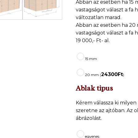
Abban az esetben ha 15 
vastagságot választ a fa h
változatlan marad.
Abban az esetben ha 20 
vastagságot választ a fa 
19 000,- Ft- al.
15 mm
24300
Ft
20 mm (
)
Ablak tipus
Kérem válassza ki milyen 
szeretne az ajtóban. Az ol
ábrázolást.
egyenes