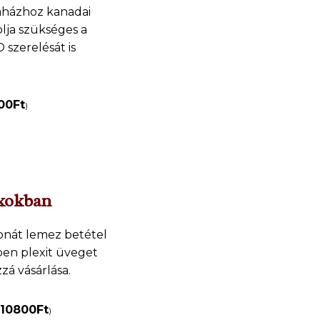
faházhoz kanadai
olja szükséges a
 szerelésát is
00
Ft
)
akokban
bonát lemez betétel
ben plexit üveget
zá vásárlása.
10800
Ft
)